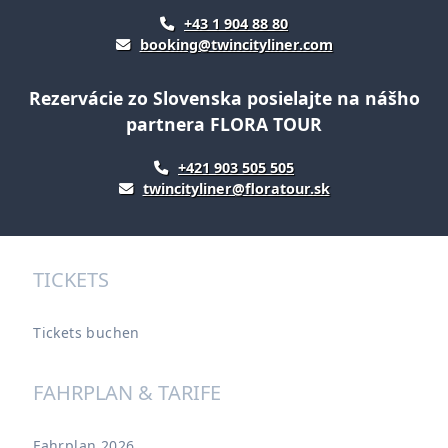
+43 1 904 88 80
booking@twincityliner.com
Rezervácie zo Slovenska posielajte na nášho
partnera FLORA TOUR
+421 903 505 505
twincityliner@floratour.sk
TICKETS
Tickets buchen
FAHRPLAN & TARIFE
Fahrplan 2026