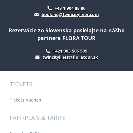
+43 1 904 88 80
booking@twincityliner.com
Rezervácie zo Slovenska posielajte na nášho
partnera FLORA TOUR
+421 903 505 505
twincityliner@floratour.sk
TICKETS
Tickets buchen
FAHRPLAN & TARIFE