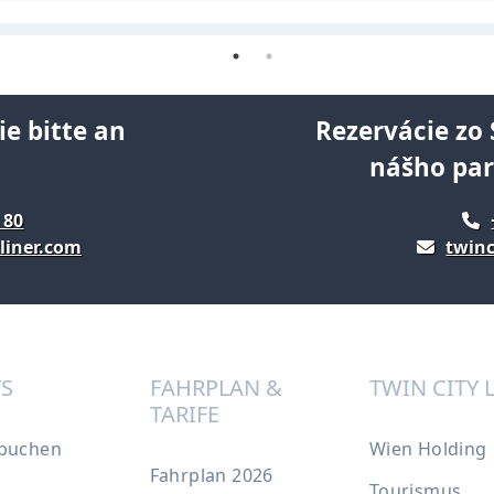
ie bitte an
Rezervácie zo 
nášho pa
 80
liner.com
twinc
TS
FAHRPLAN &
TWIN CITY 
TARIFE
 buchen
Wien Holding
Fahrplan 2026
Tourismus