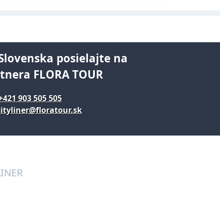
Slovenska posielajte na
rtnera FLORA TOUR
+421 903 505 505
ityliner@floratour.sk
LINER