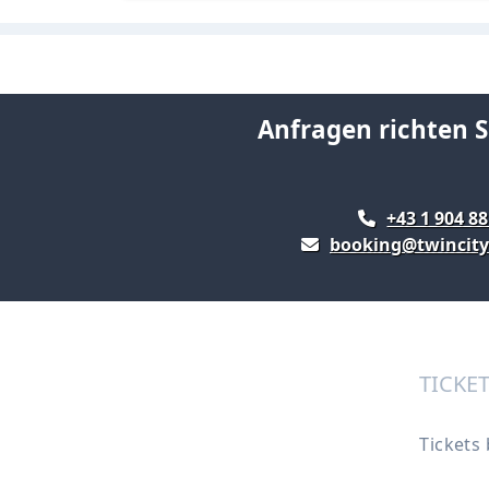
Anfragen richten S
+43 1 904 88
booking@twincity
TICKE
Tickets