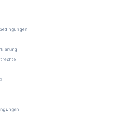
sbedingungen
rklärung
strechte
d
ingungen