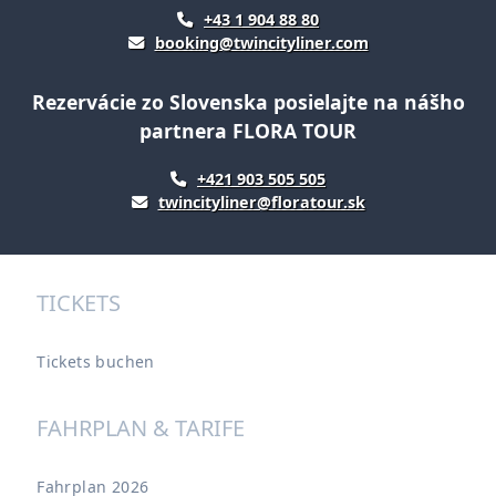
+43 1 904 88 80
booking@twincityliner.com
Rezervácie zo Slovenska posielajte na nášho
partnera FLORA TOUR
+421 903 505 505
twincityliner@floratour.sk
TICKETS
Tickets buchen
FAHRPLAN & TARIFE
Fahrplan 2026