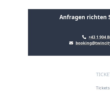
Anfragen richten S
+43 1 904 8
booking@twincit
TICKE
Ticket