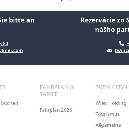
ie bitte an
Rezervácie zo 
nášho par
8 80
+
yliner.com
twinci
TS
FAHRPLAN &
TWIN CITY 
TARIFE
s buchen
Wien Holding
Fahrplan 2026
Tourismus
Allgemeine