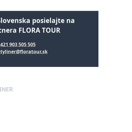
Slovenska posielajte na
tnera FLORA TOUR
421 903 505 505
tyliner@floratour.sk
LINER